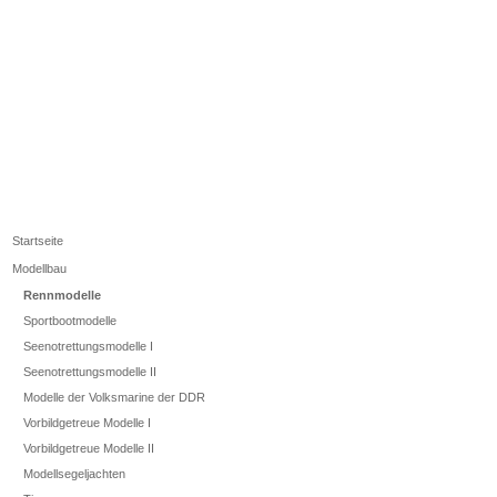
Startseite
Modellbau
Rennmodelle
Sportbootmodelle
Seenotrettungsmodelle I
Seenotrettungsmodelle II
Modelle der Volksmarine der DDR
Vorbildgetreue Modelle I
Vorbildgetreue Modelle II
Modellsegeljachten