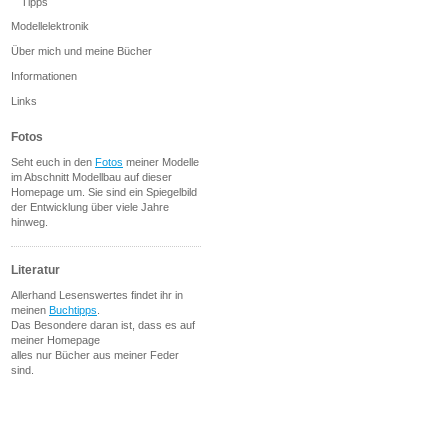
Tipps
Modellelektronik
Über mich und meine Bücher
Informationen
Links
Fotos
Seht euch in den
Fotos
meiner Modelle
im Abschnitt Modellbau auf dieser
Homepage um. Sie sind ein Spiegelbild
der Entwicklung über viele Jahre
hinweg.
Literatur
Allerhand Lesenswertes findet ihr in
meinen
Buchtipps
.
Das Besondere daran ist, dass es auf
meiner Homepage
alles nur Bücher aus meiner Feder
sind.