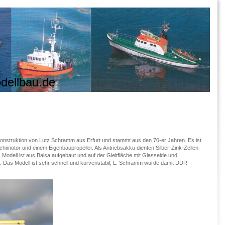
odellbau.de
Konstruktion von Lutz Schramm aus Erfurt und stammt aus den 70-er Jahren. Es ist
himotor und einem Eigenbaupropeller. Als Antriebsakku dienten Silber-Zink-Zellen
 Modell ist aus Balsa aufgebaut und auf der Gleitfläche mit Glasseide und
. Das Modell ist sehr schnell und kurvenstabil, L. Schramm wurde damit DDR-