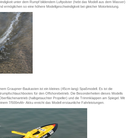
indigkeit unter dem Rumpf bildendem Luftpolster (hebt das Modell aus dem Wasser)
d ermöglichen so eine höhere Modellgeschwindigkeit bei gleicher Motorleistung.
inem Graupner-Baukasten ist ein kleines (45cm lang) Spaßmodell. Es ist die
trumpfschlauchbootes für den Offshorebetrieb. Die Besonderheiten dieses Modells
r Oberflächenantrieb (halbgetauchter Propeller) und die Trimmklappen am Spiegel. Mit
inem 7/500mAh- Akku ereicht das Modell erstaunliche Fahrleistungen.