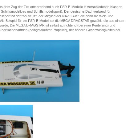
es dem Zug der Zeit entsprechend auch FSR-E-Modelle in verschiedenen Klassen
r Schiffsmodellbau und Schiffsmodellsport). Der deutsche Dachverband für
lsport ist der "nauticus", der Mitglied der NAVIGA ist, die dann die Welt- und
 Als Beispiel für ein FSR-E-Modell sei die MEGA DRAGSTAR gewählt, die aus einem
urde. Die MEGA DRAGSTAR ist selbst aufrichtend (bei einer Kenterung) und
berflächenantrieb (halbgetauchter Propeller), der höhere Geschwindigkeiten bei
.